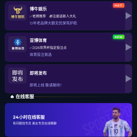
HOT
博牛娱乐
▶
✅老牌推荐 
🎁注册送新人大礼
13年老品牌大额无忧保驾护航
NEW
亚博体育
▶
✅2026世界杯指定投注点
体育投注首选
即将发布
▶
即将上线 敬请期待！
🔥 在线客服
24小时在线客服
有问题找专员 美女专员在线畅聊